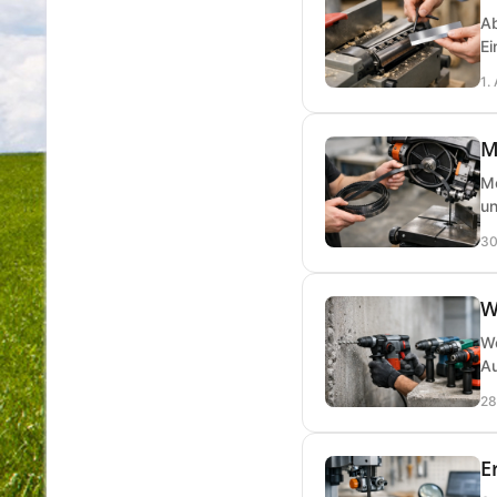
Ab
Ei
1.
M
Me
un
30
W
We
Au
28
E