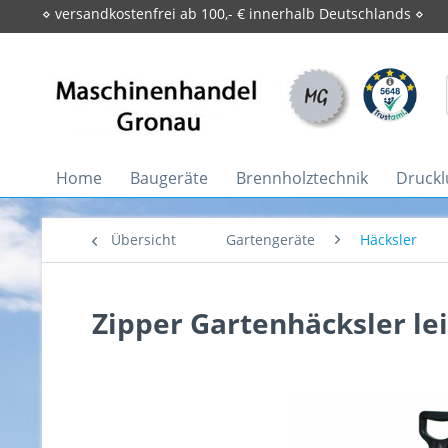
⋄ versandkostenfrei ab 100,- € innerhalb Deutschlands ⋄
Home
Baugeräte
Brennholztechnik
Druckl
Übersicht
Gartengeräte
Häcksler
Zipper Gartenhäcksler le