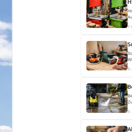
H
Ho
Au
7.
S
Sc
We
5.
B
Be
Zu
3.
A