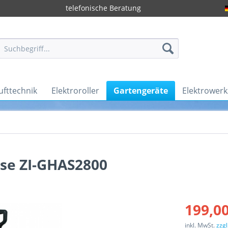
telefonische Beratung
ufttechnik
Elektroroller
Gartengeräte
Elektrower
ise ZI-GHAS2800
199,00
inkl. MwSt.
zzg