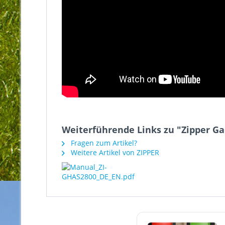
Weiterführende Links zu "Zipper Ga
Fragen zum Artikel?
Weitere Artikel von ZIPPER