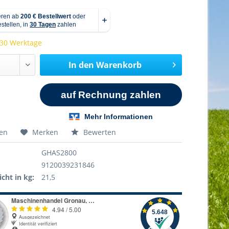
 30 Werktage
In den
Warenkorb
hen
Merken
Bewerten
GHAS2800
9120039231846
cht in kg:
21,5