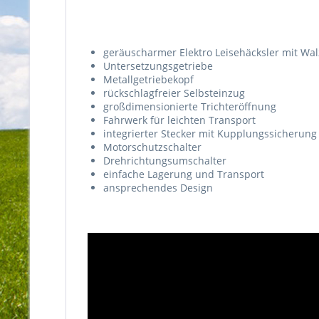
geräuscharmer Elektro Leisehäcksler mit Wa
Untersetzungsgetriebe
Metallgetriebekopf
rückschlagfreier Selbsteinzug
großdimensionierte Trichteröffnung
Fahrwerk für leichten Transport
integrierter Stecker mit Kupplungssicherung
Motorschutzschalter
Drehrichtungsumschalter
einfache Lagerung und Transport
ansprechendes Design