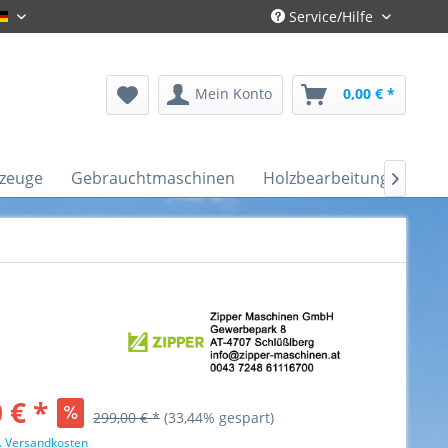
Service/Hilfe
Gronau-Deutsch
Mein Konto
0,00 € *
kzeuge
Gebrauchtmaschinen
Holzbearbeitung
Kfz-

 € *
299,00 € *
(33,44% gespart)
l. Versandkosten