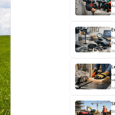
We
Au
28
E
So
Ze
26
L
Le
sa
24
S
St