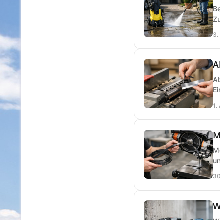
Be
Zu
3.
A
Ab
Ei
1.
M
Me
un
30
W