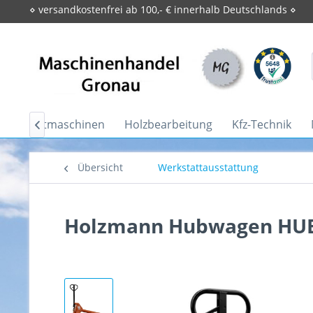
⋄ versandkostenfrei ab 100,- € innerhalb Deutschlands ⋄
ebrauchtmaschinen
Holzbearbeitung
Kfz-Technik

Übersicht
Werkstattausstattung
Holzmann Hubwagen HU