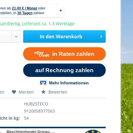
sandfertig, Lieferzeit ca. 1-3 Werktage
In den
Warenkorb
hen
Merken
Bewerten
HUB25TECO
9120058377563
cht in kg:
54