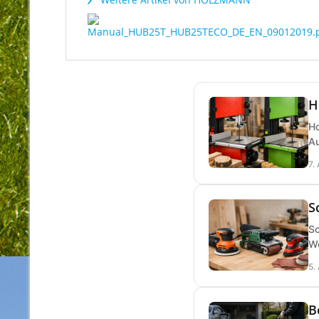
H
Ho
Au
7.
S
Sc
We
5.
B