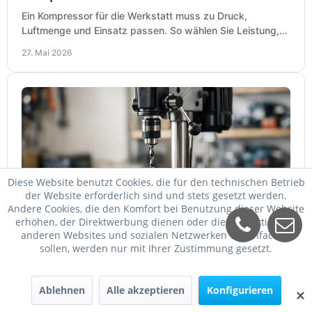
Ein Kompressor für die Werkstatt muss zu Druck,
Luftmenge und Einsatz passen. So wählen Sie Leistung,
Kesselgröße und Ausstattung richtig.
27. Mai 2026
Diese Website benutzt Cookies, die für den technischen Betrieb
der Website erforderlich sind und stets gesetzt werden.
Andere Cookies, die den Komfort bei Benutzung dieser Website
Tischbohrmaschine kaufen - worauf es
erhöhen, der Direktwerbung dienen oder die Interaktion mit
ankommt
anderen Websites und sozialen Netzwerken vereinfachen
sollen, werden nur mit Ihrer Zustimmung gesetzt.
Tischbohrmaschine kaufen: So wählen Sie Leistung,
Bohrfutter, Hub, Drehzahl und Ausstattung passend für
Werkstatt, Betrieb und Hobby aus.
Ablehnen
Alle akzeptieren
Konfigurieren
✕
25. Mai 2026