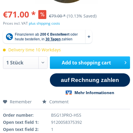
€71.00 *
€79.00 *
(10.13% Saved)
Prices incl. VAT
plus shipping costs
Delivery time 10 Workdays
Add to
shopping cart
Remember
Comment
Order number:
BSG13PRO-HSS
Open text field 1:
9120058375392
Open text field 2:
1