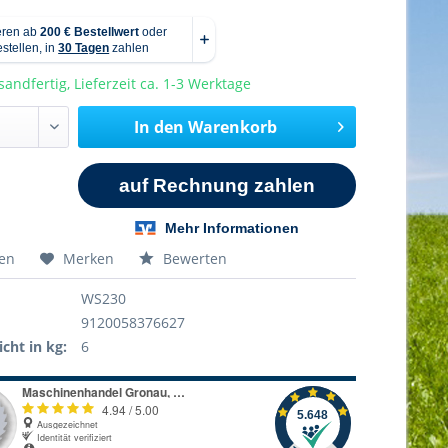
sandfertig, Lieferzeit ca. 1-3 Werktage
In den
Warenkorb
hen
Merken
Bewerten
WS230
9120058376627
cht in kg:
6