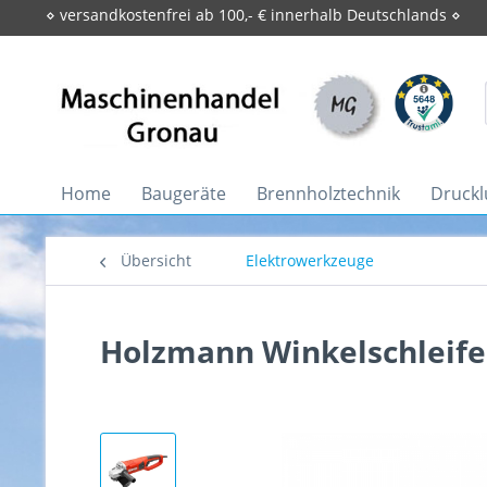
⋄ versandkostenfrei ab 100,- € innerhalb Deutschlands ⋄
Home
Baugeräte
Brennholztechnik
Druckl
Übersicht
Elektrowerkzeuge
Holzmann Winkelschleif