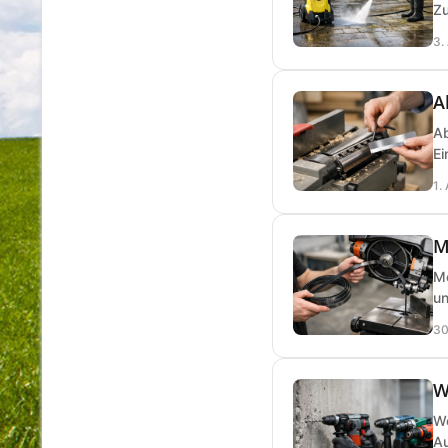
Zu
3.
A
Ab
Ei
1.
M
Me
un
30
W
We
Au