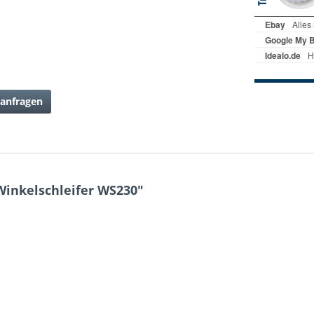
anfragen
inkelschleifer WS230"