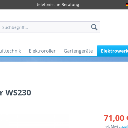
telefonische Beratung
ufttechnik
Elektroroller
Gartengeräte
Elektrower
er WS230
71,00 
inkl. MwSt.
zzg