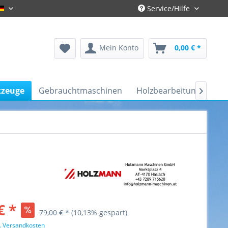
Service/Hilfe
Gronau-Deutsch
Mein Konto
0,00 € *
kzeuge
Gebrauchtmaschinen
Holzbearbeitung
Kfz

€ *
79,00 € *
(10,13% gespart)
l. Versandkosten