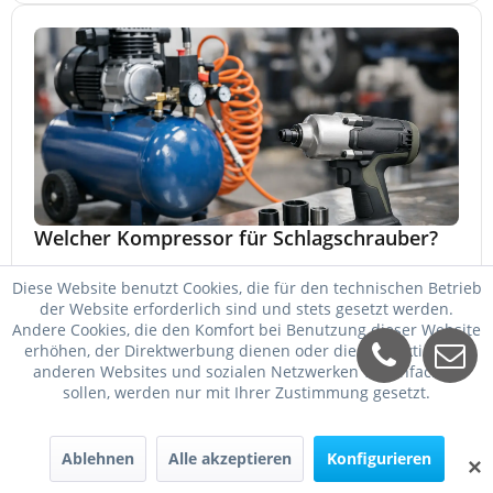
Welcher Kompressor für Schlagschrauber?
Welcher Kompressor für Schlagschrauber passt? So
Diese Website benutzt Cookies, die für den technischen Betrieb
wählen Sie Kessel, Luftmenge, Druck und Motorleistung
der Website erforderlich sind und stets gesetzt werden.
passend für Werkstatt, Reifenwechsel.
Andere Cookies, die den Komfort bei Benutzung dieser Website
23. Mai 2026
erhöhen, der Direktwerbung dienen oder die Interaktion mit
anderen Websites und sozialen Netzwerken vereinfachen
sollen, werden nur mit Ihrer Zustimmung gesetzt.
Ablehnen
Alle akzeptieren
Konfigurieren
✕