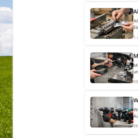
A
Ab
Ei
1.
M
Me
un
30
W
We
Au
28