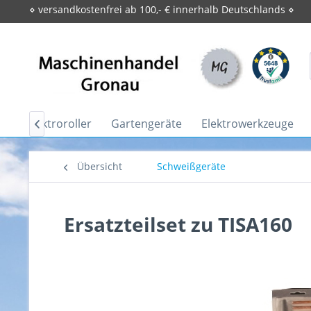
⋄ versandkostenfrei ab 100,- € innerhalb Deutschlands ⋄
ik
Elektroroller
Gartengeräte
Elektrowerkzeuge

Übersicht
Schweißgeräte
Ersatzteilset zu TISA160