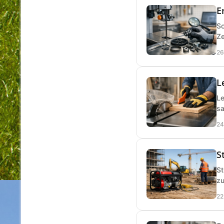
E
So
Ze
26
L
Le
sa
24
S
St
zu
22