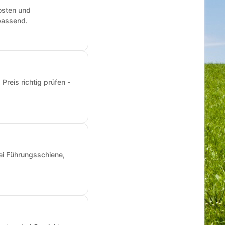
osten und
passend.
reis richtig prüfen -
ei Führungsschiene,