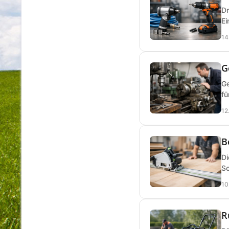
Dr
Ei
14
G
Ge
fü
12
B
Di
Sc
10
R