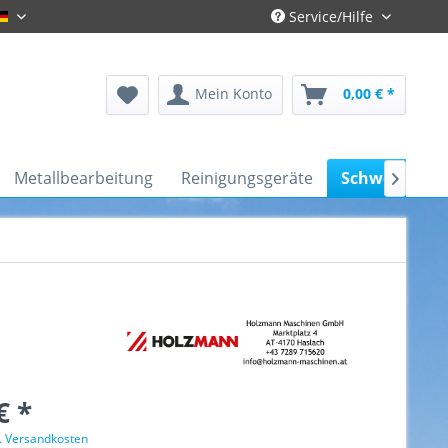
Service/Hilfe
Gronau-Deutsch
Mein Konto
0,00 € *
Metallbearbeitung
Reinigungsgeräte
Schweißgerä

€ *
l. Versandkosten