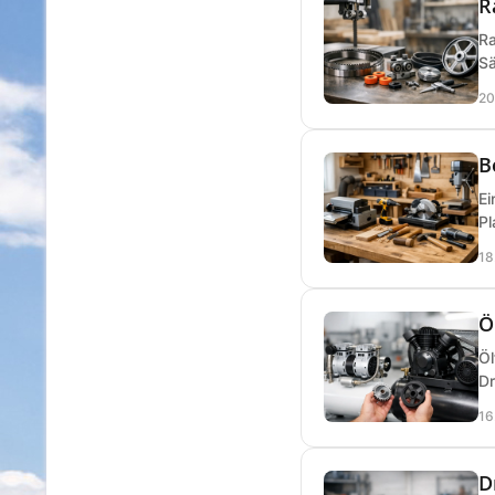
R
Ra
Sä
20
B
Ei
Pl
18
Ö
Öl
Dr
16
D