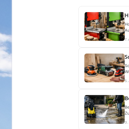
H
Ho
Au
7.
S
Sc
We
5.
B
Be
Zu
3.