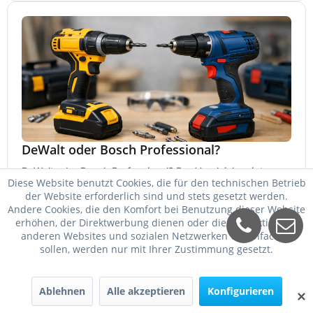
DeWalt oder Bosch Professional?
DeWalt oder Bosch Professional? Der Vergleich zeigt,
Diese Website benutzt Cookies, die für den technischen Betrieb
welche Marke bei Akku, Leistung, Ergonomie, Sortiment
der Website erforderlich sind und stets gesetzt werden.
und Preis besser zu Ihrem Einsatz passt.
21. Mai 2026
Andere Cookies, die den Komfort bei Benutzung dieser Website
erhöhen, der Direktwerbung dienen oder die Interaktion mit
anderen Websites und sozialen Netzwerken vereinfachen
sollen, werden nur mit Ihrer Zustimmung gesetzt.
Ablehnen
Alle akzeptieren
Konfigurieren
✕