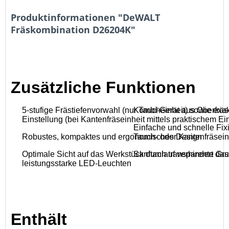
Produktinformationen "DeWALT
Fräskombination D26204K"
Zusätzliche Funktionen
5-stufige Frästiefenvorwahl (nur Taucheinheit) sowie exak
Kombi-Gerät aus Oberfräse
Einstellung (bei Kantenfräseinheit mittels praktischem Ein
Einfache und schnelle Fix
Robustes, kompaktes und ergonomisches Design
Tauch- oder Kantenfräsein
Optimale Sicht auf das Werkstück durch transparente Gr
Sanftanlauf verhindert da
leistungsstarke LED-Leuchten
Enthält