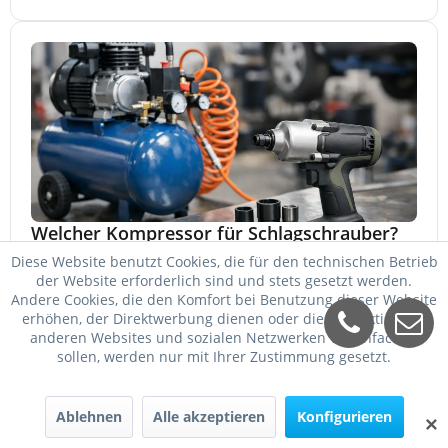
Welcher Kompressor für Schlagschrauber?
Diese Website benutzt Cookies, die für den technischen Betrieb
Welcher Kompressor für Schlagschrauber passt? So
der Website erforderlich sind und stets gesetzt werden.
wählen Sie Kessel, Luftmenge, Druck und Motorleistung
Andere Cookies, die den Komfort bei Benutzung dieser Website
passend für Werkstatt, Reifenwechsel.
23. Mai 2026
erhöhen, der Direktwerbung dienen oder die Interaktion mit
anderen Websites und sozialen Netzwerken vereinfachen
sollen, werden nur mit Ihrer Zustimmung gesetzt.
Ablehnen
Alle akzeptieren
Konfigurieren
✕