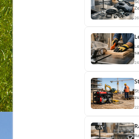
So
Ze
26
L
Le
sa
24
S
St
zu
22
R
Ra