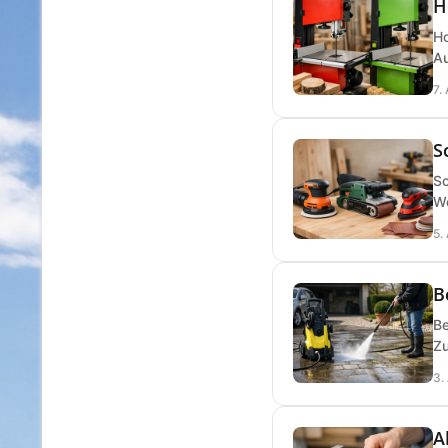
H
Ho
Au
7.
S
Sc
We
5.
B
Be
Zu
3.
A