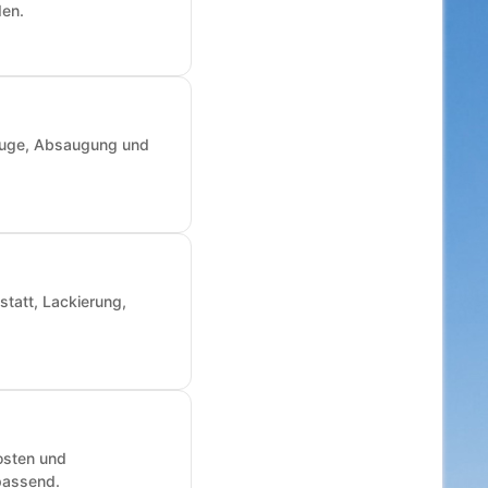
den.
zeuge, Absaugung und
statt, Lackierung,
osten und
passend.