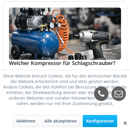
Welcher Kompressor für Schlagschrauber?
Welcher Kompressor für Schlagschrauber passt? So
Diese Website benutzt Cookies, die für den technischen Betrieb
wählen Sie Kessel, Luftmenge, Druck und Motorleistung
der Website erforderlich sind und stets gesetzt werden.
passend für Werkstatt, Reifenwechsel.
Andere Cookies, die den Komfort bei Benutzung dieser Website
23. Mai 2026
erhöhen, der Direktwerbung dienen oder die Interaktion mit
anderen Websites und sozialen Netzwerken vereinfachen
sollen, werden nur mit Ihrer Zustimmung gesetzt.
Ablehnen
Alle akzeptieren
Konfigurieren
✕