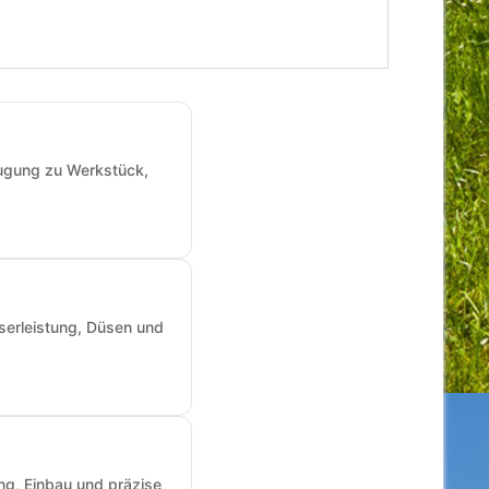
augung zu Werkstück,
sserleistung, Düsen und
ng, Einbau und präzise