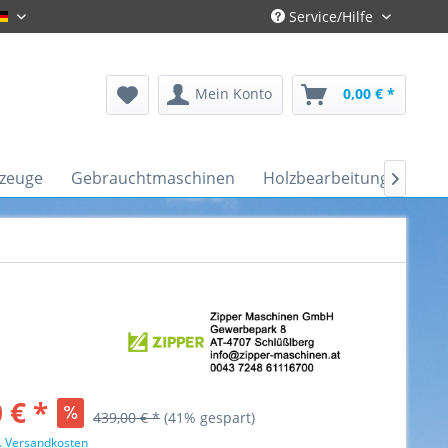
Service/Hilfe
Gronau-Deutsch
Mein Konto
0,00 € *
kzeuge
Gebrauchtmaschinen
Holzbearbeitung
Kfz-

 € *
439,00 € *
(41% gespart)
l. Versandkosten