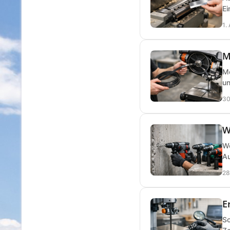
Ei
1.
M
Me
un
30
W
We
Au
28
E
So