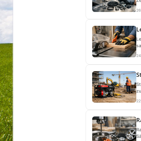
Ze
26
L
Le
sa
24
S
St
zu
22
R
Ra
Sä