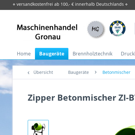
⋄ versandkostenfrei ab 100,- € innerhalb Deutschlands ⋄
Home
Baugeräte
Brennholztechnik
Druckl
Übersicht
Baugeräte
Betonmischer
Zipper Betonmischer ZI-