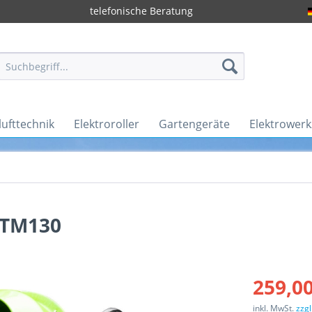
telefonische Beratung
ufttechnik
Elektroroller
Gartengeräte
Elektrower
BTM130
259,00
inkl. MwSt.
zzg