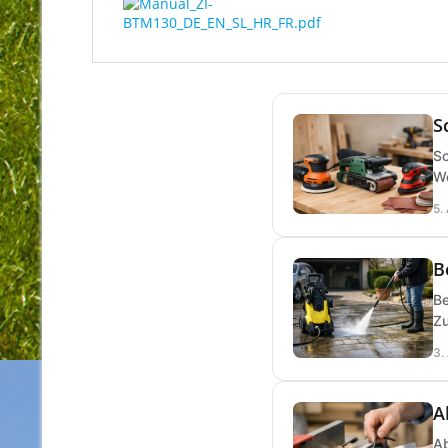
S
Sc
We
5.
B
Be
Zu
3.
A
Ab