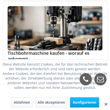
Tischbohrmaschine kaufen - worauf es
ankommt
Diese Website benutzt Cookies, die für den technischen Betrieb
Tischbohrmaschine kaufen: So wählen Sie Leistung,
der Website erforderlich sind und stets gesetzt werden.
Bohrfutter, Hub, Drehzahl und Ausstattung passend für
Andere Cookies, die den Komfort bei Benutzung dieser Website
Werkstatt, Betrieb und Hobby aus.
erhöhen, der Direktwerbung dienen oder die Interaktion mit
25. Mai 2026
anderen Websites und sozialen Netzwerken vereinfachen
sollen, werden nur mit Ihrer Zustimmung gesetzt.
Ablehnen
Alle akzeptieren
Konfigurieren
✕