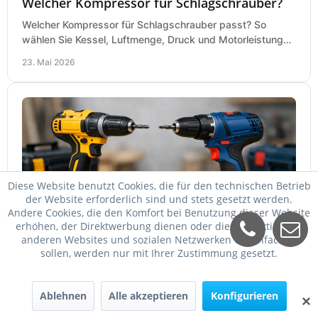
Welcher Kompressor für Schlagschrauber?
Welcher Kompressor für Schlagschrauber passt? So
wählen Sie Kessel, Luftmenge, Druck und Motorleistung
passend für Werkstatt, Reifenwechsel.
23. Mai 2026
Diese Website benutzt Cookies, die für den technischen Betrieb
der Website erforderlich sind und stets gesetzt werden.
Andere Cookies, die den Komfort bei Benutzung dieser Website
erhöhen, der Direktwerbung dienen oder die Interaktion mit
DeWalt oder Bosch Professional?
anderen Websites und sozialen Netzwerken vereinfachen
sollen, werden nur mit Ihrer Zustimmung gesetzt.
DeWalt oder Bosch Professional? Der Vergleich zeigt,
welche Marke bei Akku, Leistung, Ergonomie, Sortiment
und Preis besser zu Ihrem Einsatz passt.
21. Mai 2026
Ablehnen
Alle akzeptieren
Konfigurieren
✕