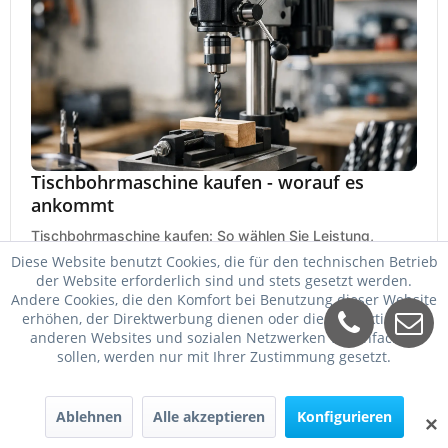
Tischbohrmaschine kaufen - worauf es
ankommt
Tischbohrmaschine kaufen: So wählen Sie Leistung,
Bohrfutter, Hub, Drehzahl und Ausstattung passend für
Diese Website benutzt Cookies, die für den technischen Betrieb
Werkstatt, Betrieb und Hobby aus.
der Website erforderlich sind und stets gesetzt werden.
25. Mai 2026
Andere Cookies, die den Komfort bei Benutzung dieser Website
erhöhen, der Direktwerbung dienen oder die Interaktion mit
anderen Websites und sozialen Netzwerken vereinfachen
sollen, werden nur mit Ihrer Zustimmung gesetzt.
Ablehnen
Alle akzeptieren
Konfigurieren
✕