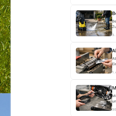
B
Be
Zu
3.
A
Ab
Ei
1.
M
Me
un
30