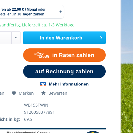
sandfertig, Lieferzeit ca. 1-3 Werktage
In den
Warenkorb
hen
Merken
Bewerten
WB155TWIN
9120058377891
cht in kg:
69,5