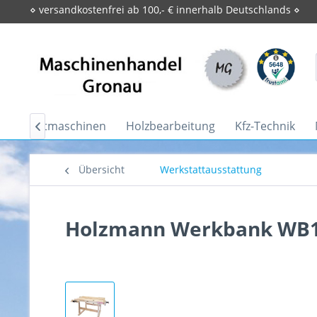
⋄ versandkostenfrei ab 100,- € innerhalb Deutschlands ⋄
ebrauchtmaschinen
Holzbearbeitung
Kfz-Technik

Übersicht
Werkstattausstattung
Holzmann Werkbank WB