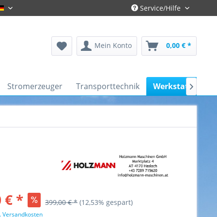
Service/Hilfe
Gronau-Deutsch
Mein Konto
0,00 € *
Stromerzeuger
Transporttechnik
Werkstattausst

 € *
399,00 € *
(12,53% gespart)
l. Versandkosten