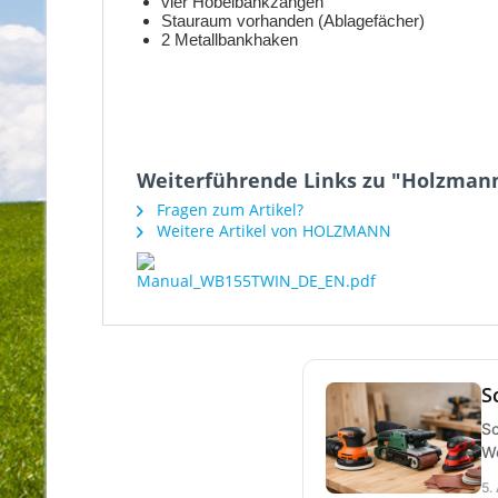
vier Hobelbankzangen
Stauraum vorhanden (Ablagefächer)
2 Metallbankhaken
Weiterführende Links zu "Holzma
Fragen zum Artikel?
Weitere Artikel von HOLZMANN
S
Sc
We
5.