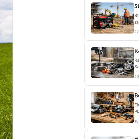
S
St
zu
22
R
Ra
Sä
20
B
Ei
Pl
18