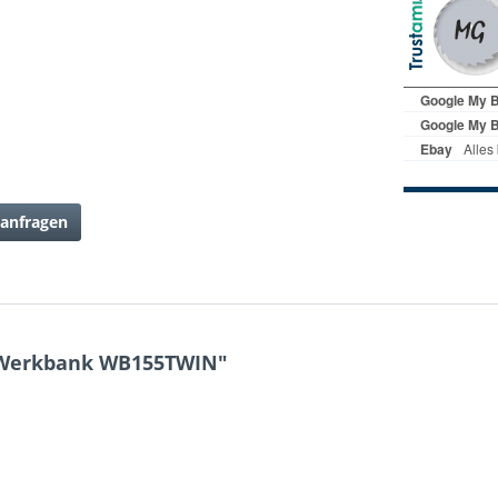
anfragen
 Werkbank WB155TWIN"