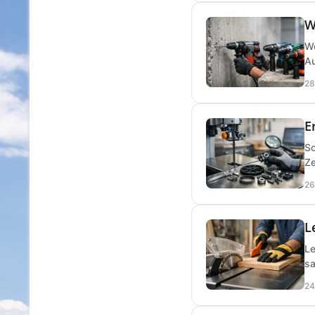
W
We
Au
28
E
So
Ze
26
L
Le
sa
24