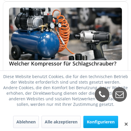
Welcher Kompressor für Schlagschrauber?
Welcher Kompressor für Schlagschrauber passt? So
Diese Website benutzt Cookies, die für den technischen Betrieb
wählen Sie Kessel, Luftmenge, Druck und Motorleistung
der Website erforderlich sind und stets gesetzt werden.
passend für Werkstatt, Reifenwechsel.
Andere Cookies, die den Komfort bei Benutzung dieser Website
23. Mai 2026
erhöhen, der Direktwerbung dienen oder die Interaktion mit
anderen Websites und sozialen Netzwerken vereinfachen
sollen, werden nur mit Ihrer Zustimmung gesetzt.
Ablehnen
Alle akzeptieren
Konfigurieren
✕