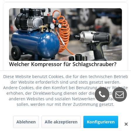
Welcher Kompressor für Schlagschrauber?
Welcher Kompressor für Schlagschrauber passt? So
Diese Website benutzt Cookies, die für den technischen Betrieb
wählen Sie Kessel, Luftmenge, Druck und Motorleistung
der Website erforderlich sind und stets gesetzt werden.
passend für Werkstatt, Reifenwechsel.
Andere Cookies, die den Komfort bei Benutzung dieser Website
23. Mai 2026
erhöhen, der Direktwerbung dienen oder die Interaktion mit
anderen Websites und sozialen Netzwerken vereinfachen
sollen, werden nur mit Ihrer Zustimmung gesetzt.
Ablehnen
Alle akzeptieren
Konfigurieren
✕