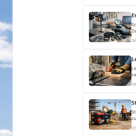
E
So
Ze
26
L
Le
sa
24
S
St
zu
22