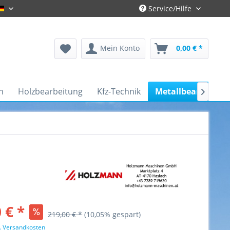
Service/Hilfe
Gronau-Deutsch
Mein Konto
0,00 € *
n
Holzbearbeitung
Kfz-Technik
Metallbearbeitun

 € *
219,00 € *
(10,05% gespart)
l. Versandkosten