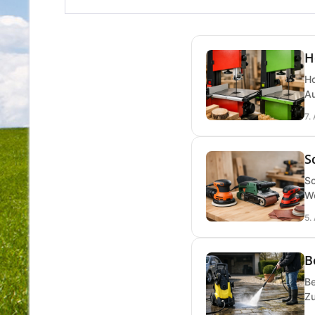
H
Ho
Au
7.
S
Sc
We
5.
B
Be
Zu