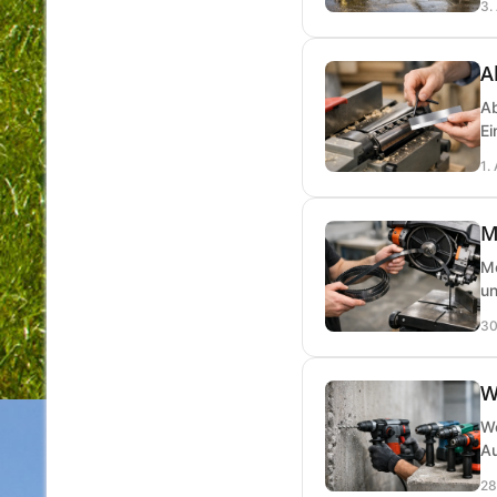
3.
A
Ab
Ei
1.
M
Me
un
30
W
We
Au
28