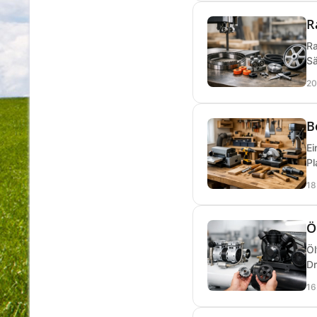
R
Ra
Sä
20
B
Ei
Pl
18
Ö
Öl
Dr
16