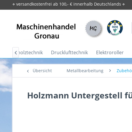
⋄ versandkostenfrei ab 100,- € innerhalb Deutschlands ⋄
Brennholztechnik
Drucklufttechnik
Elektroroller

Übersicht
Metallbearbeitung
Zubehö
Holzmann Untergestell f