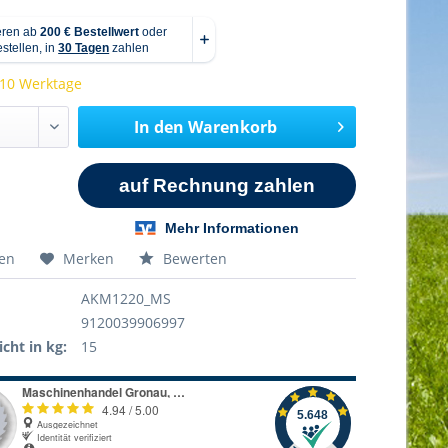
 10 Werktage
In den
Warenkorb
hen
Merken
Bewerten
AKM1220_MS
9120039906997
cht in kg:
15