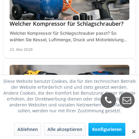
Welcher Kompressor für Schlagschrauber?
Welcher Kompressor für Schlagschrauber passt? So
wählen Sie Kessel, Luftmenge, Druck und Motorleistung
passend für Werkstatt, Reifenwechsel.
23. Mai 2026
Diese Website benutzt Cookies, die für den technischen Betrieb
der Website erforderlich sind und stets gesetzt werden.
Andere Cookies, die den Komfort bei Benutzung dieser Website
erhöhen, der Direktwerbung dienen oder die Interaktion mit
anderen Websites und sozialen Netzwerken vereinfachen
sollen, werden nur mit Ihrer Zustimmung gesetzt.
DeWalt oder Bosch Professional?
Ablehnen
Alle akzeptieren
Konfigurieren
✕
DeWalt oder Bosch Professional? Der Vergleich zeigt,