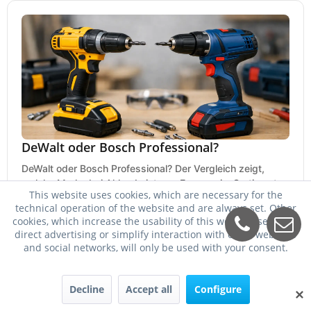
DeWalt oder Bosch Professional?
DeWalt oder Bosch Professional? Der Vergleich zeigt,
welche Marke bei Akku, Leistung, Ergonomie, Sortiment
This website uses cookies, which are necessary for the
und Preis besser zu Ihrem Einsatz passt.
21. Mai 2026
technical operation of the website and are always set. Other
cookies, which increase the usability of this website, serve for
direct advertising or simplify interaction with other websites
and social networks, will only be used with your consent.
Decline
Accept all
Configure
✕