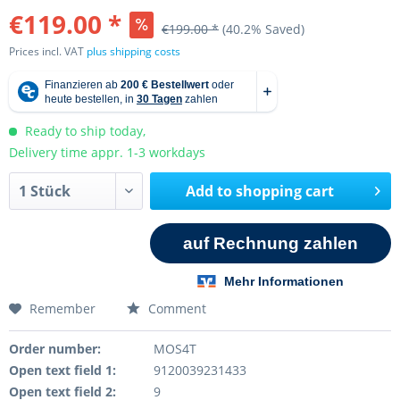
€119.00 *
€199.00 *
(40.2% Saved)
Prices incl. VAT
plus shipping costs
Ready to ship today,
Delivery time appr. 1-3 workdays
Add to
shopping cart
Remember
Comment
Order number:
MOS4T
Open text field 1:
9120039231433
Open text field 2:
9