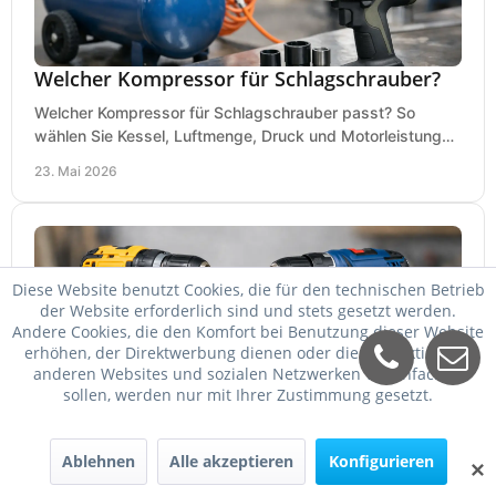
Welcher Kompressor für Schlagschrauber?
Welcher Kompressor für Schlagschrauber passt? So
wählen Sie Kessel, Luftmenge, Druck und Motorleistung
passend für Werkstatt, Reifenwechsel.
23. Mai 2026
Diese Website benutzt Cookies, die für den technischen Betrieb
der Website erforderlich sind und stets gesetzt werden.
Andere Cookies, die den Komfort bei Benutzung dieser Website
erhöhen, der Direktwerbung dienen oder die Interaktion mit
anderen Websites und sozialen Netzwerken vereinfachen
sollen, werden nur mit Ihrer Zustimmung gesetzt.
DeWalt oder Bosch Professional?
Ablehnen
Alle akzeptieren
Konfigurieren
✕
DeWalt oder Bosch Professional? Der Vergleich zeigt,
welche Marke bei Akku, Leistung, Ergonomie, Sortiment