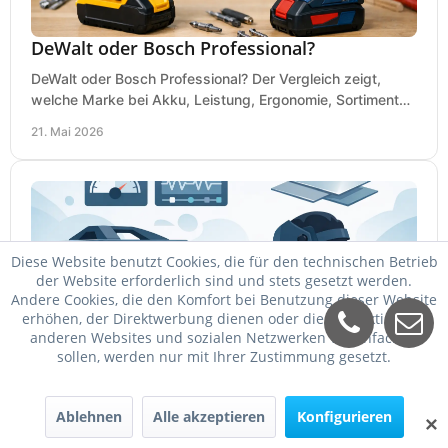
DeWalt oder Bosch Professional?
DeWalt oder Bosch Professional? Der Vergleich zeigt,
welche Marke bei Akku, Leistung, Ergonomie, Sortiment
und Preis besser zu Ihrem Einsatz passt.
21. Mai 2026
Diese Website benutzt Cookies, die für den technischen Betrieb
der Website erforderlich sind und stets gesetzt werden.
Andere Cookies, die den Komfort bei Benutzung dieser Website
erhöhen, der Direktwerbung dienen oder die Interaktion mit
anderen Websites und sozialen Netzwerken vereinfachen
sollen, werden nur mit Ihrer Zustimmung gesetzt.
Schweißgerät für Dünnblech einstellen
Schweißgerät für Dünnblech einstellen: passende
Ablehnen
Alle akzeptieren
Konfigurieren
✕
Stromstärke, Draht, Gas und Vorschub für saubere Nähte
ohne Durchbrand bei 0,8 bis 2 mm.