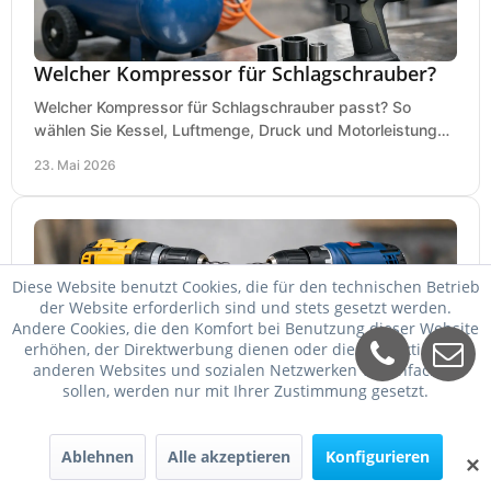
Welcher Kompressor für Schlagschrauber?
Welcher Kompressor für Schlagschrauber passt? So
wählen Sie Kessel, Luftmenge, Druck und Motorleistung
passend für Werkstatt, Reifenwechsel.
23. Mai 2026
Diese Website benutzt Cookies, die für den technischen Betrieb
der Website erforderlich sind und stets gesetzt werden.
Andere Cookies, die den Komfort bei Benutzung dieser Website
erhöhen, der Direktwerbung dienen oder die Interaktion mit
anderen Websites und sozialen Netzwerken vereinfachen
sollen, werden nur mit Ihrer Zustimmung gesetzt.
DeWalt oder Bosch Professional?
Ablehnen
Alle akzeptieren
Konfigurieren
DeWalt oder Bosch Professional? Der Vergleich zeigt,
✕
welche Marke bei Akku, Leistung, Ergonomie, Sortiment