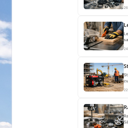
26
L
Le
sa
24
S
St
zu
22
R
Ra
Sä