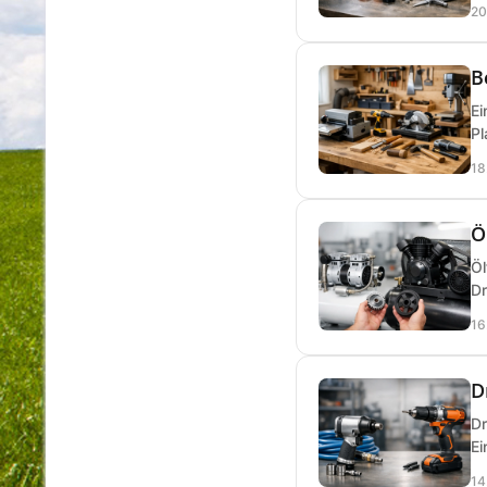
20
B
Ei
Pl
18
Ö
Öl
Dr
16
D
Dr
Ei
14