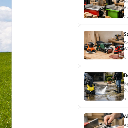
Ho
Au
7.
S
Sc
We
5.
B
Be
Zu
3.
A
Ab