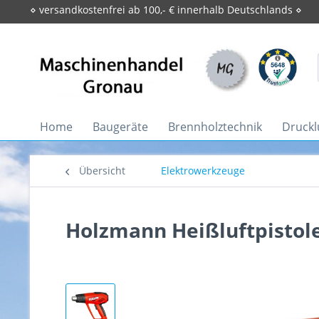
⋄ versandkostenfrei ab 100,- € innerhalb Deutschlands ⋄
Home
Baugeräte
Brennholztechnik
Druckl
Übersicht
Elektrowerkzeuge
Holzmann Heißluftpistol