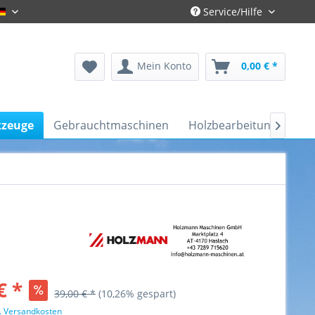
Service/Hilfe
Gronau-Deutsch
Mein Konto
0,00 € *
kzeuge
Gebrauchtmaschinen
Holzbearbeitung
Kfz

€ *
39,00 € *
(10,26% gespart)
l. Versandkosten