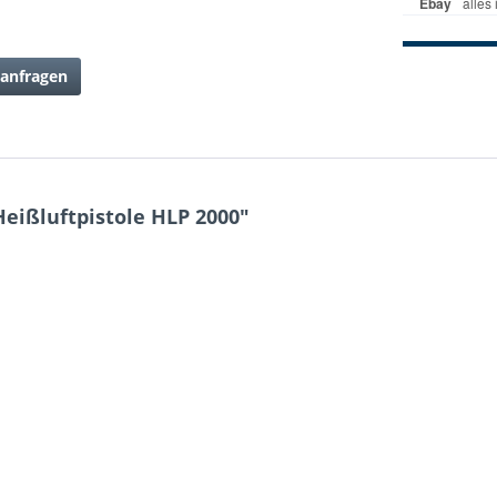
anfragen
ißluftpistole HLP 2000"