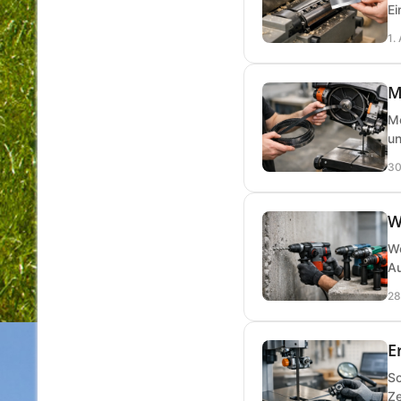
Ei
1.
M
Me
un
30
W
We
Au
28
E
So
Ze