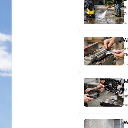
Be
Zu
3.
A
Ab
Ei
1.
M
Me
un
30
W