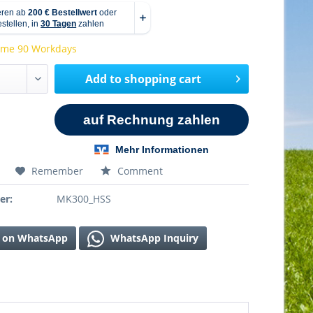
time 90 Workdays
Add to
shopping cart
Remember
Comment
er:
MK300_HSS
 on WhatsApp
WhatsApp Inquiry