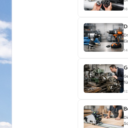
16
D
Dr
Ei
14
G
Ge
fü
12
B
Di
Sc