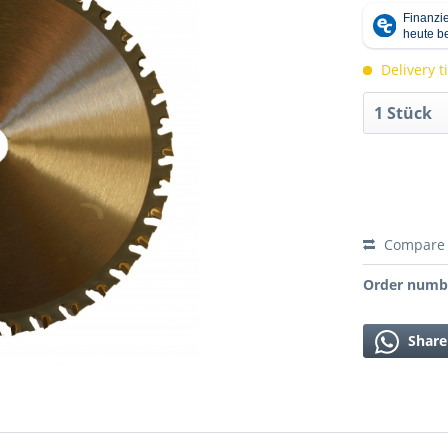
Delivery 
Compare
Order numb
Share