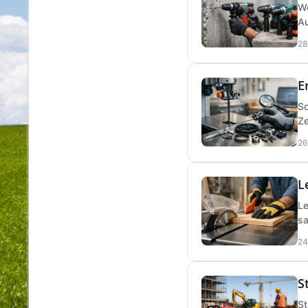
We
Au
28
E
So
Ze
26
L
Le
sa
24
S
St