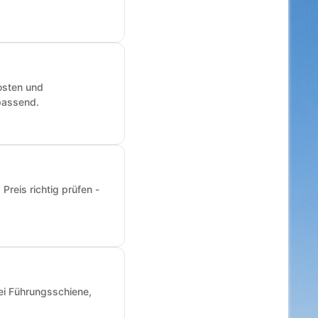
osten und
passend.
reis richtig prüfen -
ei Führungsschiene,