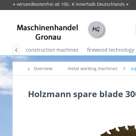
⋄ versandkostenfrei ab 100,- € innerhalb Deutschlands ⋄
Home
construction machines
firewood technology

Overview
metal working machines
eq
Holzmann spare blade 3