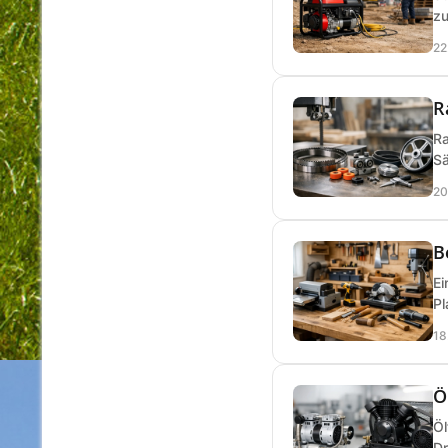
zu
22
R
Ra
Sä
20
B
Ei
Pl
18
Ö
Öl
Dr