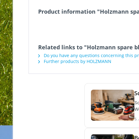
Product information "Holzmann sp
Related links to "Holzmann spare 
Do you have any questions concerning this p
Further products by HOLZMANN
S
Sc
We
5.
B