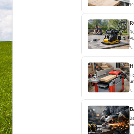
10
R
Rü
Pl
8.
H
Ho
un
6.
B
Ba
Ei
4.