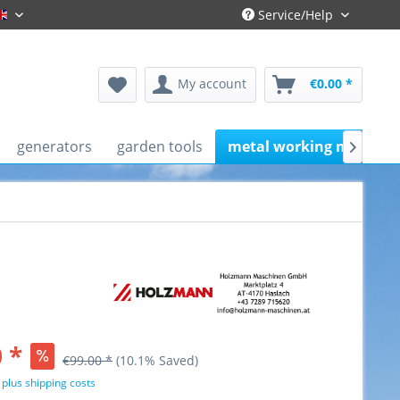
Service/Help
Gronau-Englisch
My account
€0.00 *
generators
garden tools
metal working machine

 *
€99.00 *
(10.1% Saved)
T
plus shipping costs