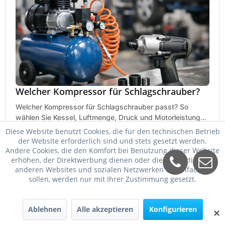
Welcher Kompressor für Schlagschrauber?
Welcher Kompressor für Schlagschrauber passt? So
wählen Sie Kessel, Luftmenge, Druck und Motorleistung
passend für Werkstatt, Reifenwechsel.
Diese Website benutzt Cookies, die für den technischen Betrieb
23. Mai 2026
der Website erforderlich sind und stets gesetzt werden.
Andere Cookies, die den Komfort bei Benutzung dieser Website
erhöhen, der Direktwerbung dienen oder die Interaktion mit
anderen Websites und sozialen Netzwerken vereinfachen
sollen, werden nur mit Ihrer Zustimmung gesetzt.
Ablehnen
Alle akzeptieren
Konfigurieren
✕